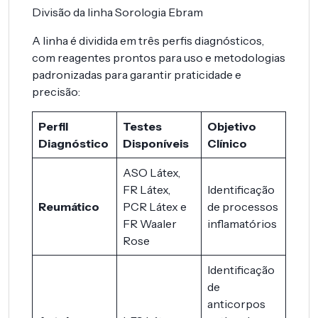
Divisão da linha Sorologia Ebram
A linha é dividida em três perfis diagnósticos,
com reagentes prontos para uso e metodologias
padronizadas para garantir praticidade e
precisão:
Perfil
Testes
Objetivo
Diagnóstico
Disponíveis
Clínico
ASO Látex,
FR Látex,
Identificação
Reumático
PCR Látex e
de processos
FR Waaler
inflamatórios
Rose
Identificação
de
anticorpos