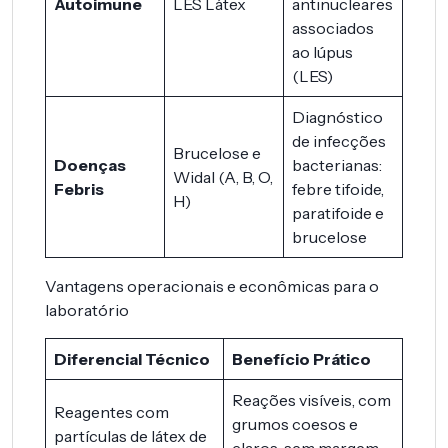
Autoimune
LES Látex
antinucleares
associados
ao lúpus
(LES)
Diagnóstico
de infecções
Brucelose e
Doenças
bacterianas:
Widal (A, B, O,
Febris
febre tifoide,
H)
paratifoide e
brucelose
Vantagens operacionais e econômicas para o
laboratório
Diferencial Técnico
Benefício Prático
Reações visíveis, com
Reagentes com
grumos coesos e
partículas de látex de