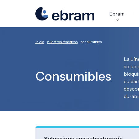
Responsab
medioambi
Ebram
Inicio
-
nuestros reactivos
-
consumibles
La Lín
soluci
Consumibles
bioquí
cuidad
descon
durabi
Seleccione una subcategoría