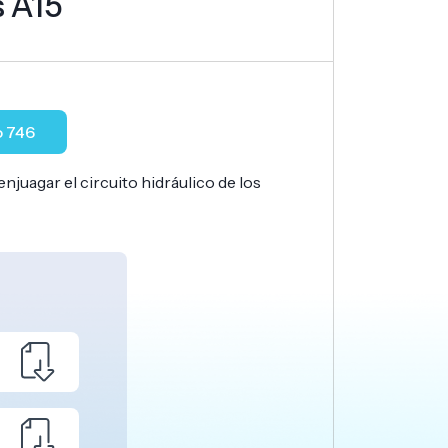
 A15
o 746
njuagar el circuito hidráulico de los