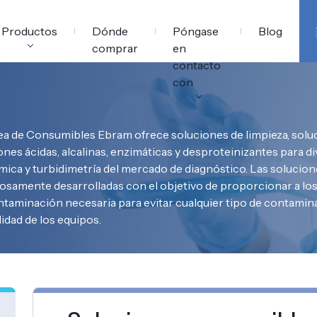
ilidad
PREGUNTAS
ental
Equipamiento
FRECUENTES
Productos
Dónde
Póngase
Blog
comprar
en
contacto
con
ea de Consumibles Ebram ofrece soluciones de limpieza, soluc
ones ácidas, alcalinas, enzimáticas y desproteinizantes para d
mica y turbidimetría del mercado de diagnóstico. Las solucion
osamente desarrolladas con el objetivo de proporcionar a los
taminación necesaria para evitar cualquier tipo de contamin
lidad de los equipos.