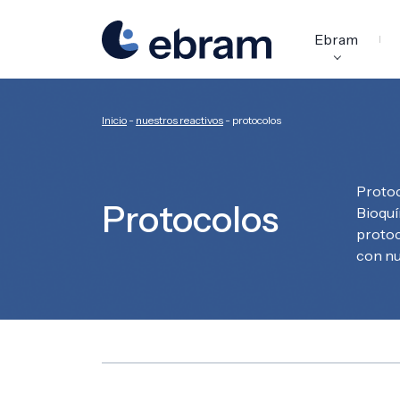
Responsab
medioambi
Ebram
Inicio
-
nuestros reactivos
-
protocolos
Protoc
Protocolos
Bioquí
protoc
con nu