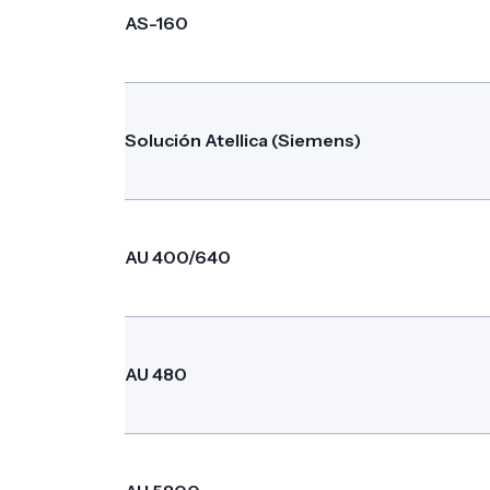
AS-160
Solución Atellica (Siemens)
AU 400/640
AU 480