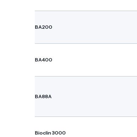
BA200
BA400
BA88A
Bioclin 3000