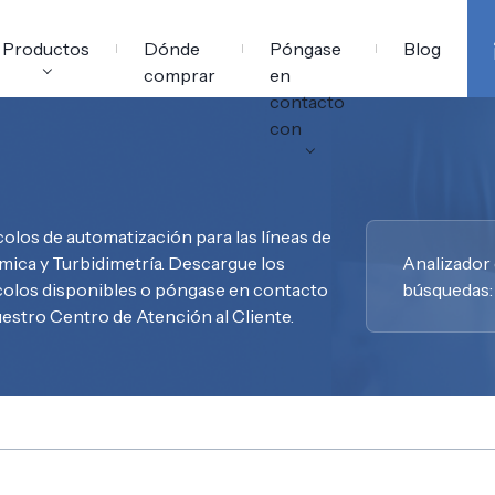
ilidad
PREGUNTAS
ental
Equipamiento
FRECUENTES
Productos
Dónde
Póngase
Blog
comprar
en
contacto
con
olos de automatización para las líneas de
mica y Turbidimetría. Descargue los
Analizador
olos disponibles o póngase en contacto
búsquedas:
estro Centro de Atención al Cliente.