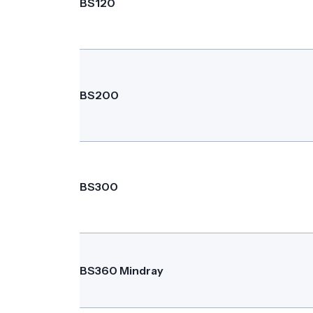
BS120
BS200
BS300
BS360 Mindray